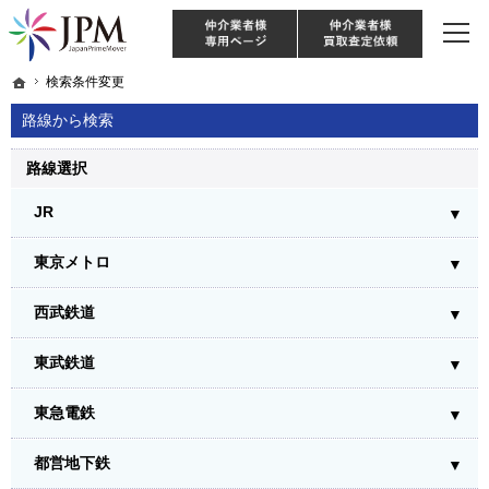
東京・神奈川・埼玉・千葉のリノベーション住宅や中古マンションを手がける会社な
【物件買取強化中！】リノベーション住宅・不動産・中古マンションならJPM
仲介様 ログイン
仲介業
ホーム
ホーム
検索条件変更
検索条件変更
路線から検索
路線選択
JR
東京メトロ
西武鉄道
東武鉄道
東急電鉄
都営地下鉄