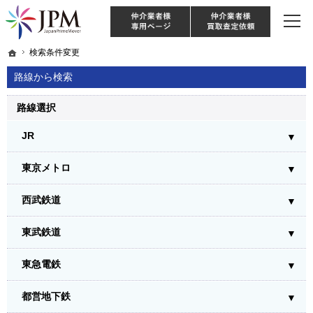
東京・神奈川・埼玉・千葉のリノベーション住宅や中古マンションを手がける会社な
【物件買取強化中！】リノベーション住宅・不動産・中古マンションならJPM
仲介様 ログイン
仲介業
ホーム
ホーム
検索条件変更
検索条件変更
路線から検索
路線選択
JR
東京メトロ
西武鉄道
東武鉄道
東急電鉄
都営地下鉄