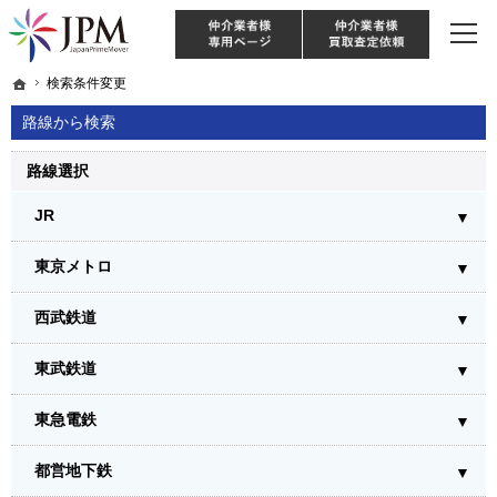
東京・神奈川・埼玉・千葉のリノベーション住宅や中古マンションを手がける会社な
【物件買取強化中！】リノベーション住宅・不動産・中古マンションならJPM
仲介様 ログイン
仲介業
ホーム
ホーム
検索条件変更
検索条件変更
路線から検索
路線選択
JR
東京メトロ
西武鉄道
東武鉄道
東急電鉄
都営地下鉄