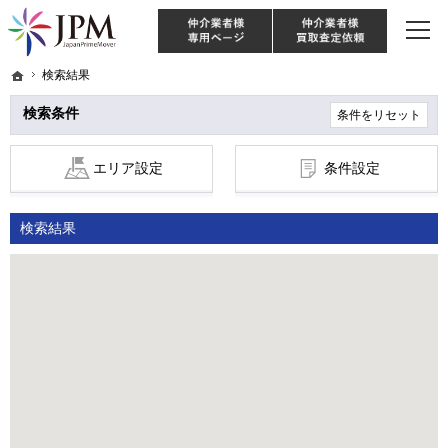
東京・神奈川・埼玉・千葉のリノベーション住宅や中古マンションを手がける会社な
【物件買取強化中！】リノベーション住宅・不動産・中古マンションならJPM
仲介様 ログイン
仲介業
ホーム
ホーム
検索結果
検索結果
検索条件
条件をリセット
エリア設定
条件設定
検索結果