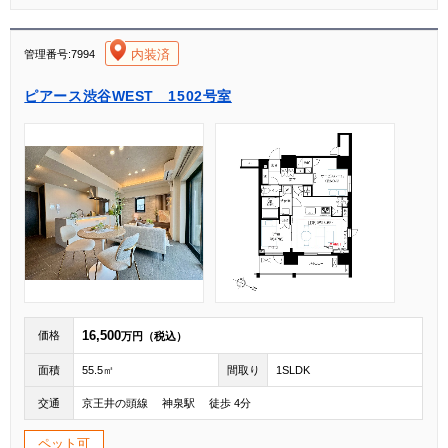
[004]
内装済
管理番号:7994
ピアース渋谷WEST 1502号室
16,500
価格
万円（税込）
面積
55.5㎡
間取り
1SLDK
交通
京王井の頭線 神泉駅 徒歩 4分
ペット可