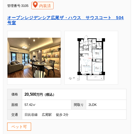
[004]
内装済
管理番号:3105
オープンレジデンシア広尾ザ・ハウス サウスコート 504
号室
20,500
価格
万円（税込）
面積
57.42㎡
間取り
2LDK
交通
日比谷線 広尾駅 徒歩 2分
ペット可