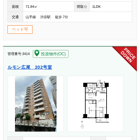
面積
71.84㎡
間取り
1LDK
交通
山手線 渋谷駅 徒歩 7分
ペット可
[004]
投資物件(OC)
管理番号:3414
ルモン広尾 202号室