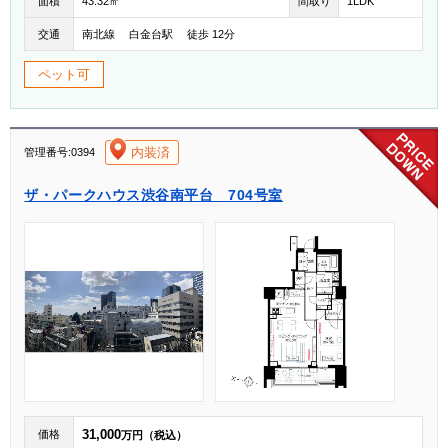
面積
43.32㎡
間取り
1LDK
交通
南北線 白金台駅 徒歩 12分
ペット可
[004]
内装済
管理番号:0394
ザ・パークハウス渋谷南平台 704号室
31,000
価格
万円（税込）