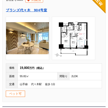
ブランズ代々木 904号室
19,800
価格
万円（税込）
面積
55.82㎡
間取り
2LDK
交通
山手線 代々木駅 徒歩 1分
ペット可