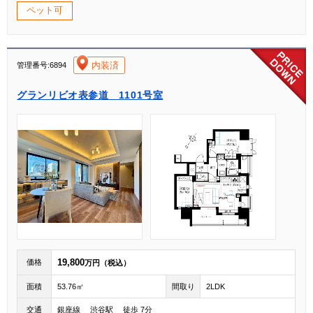
ペット可
[004]
内装済
管理番号:6894
グランリビオ表参道 1101号室
19,800
価格
万円（税込）
面積
53.76㎡
間取り
2LDK
交通
銀座線 渋谷駅 徒歩 7分