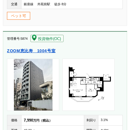
交通
銀座線 外苑前駅 徒歩 8分
ペット可
[004]
投資物件(OC)
管理番号:5874
ZOOM恵比寿 1004号室
7,990
3.1%
価格
利回り
万円（税込）