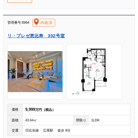
[004]
内装済
管理番号:8994
リ・プレゼ恵比寿 302号室
9,999
価格
万円（税込）
面積
43.64㎡
間取り
1LDK
交通
日比谷線 広尾駅 徒歩 8分