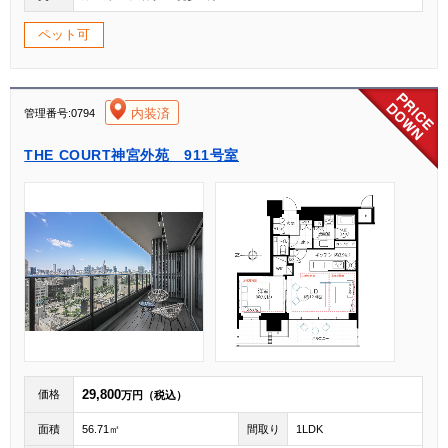
ペット可
[004]
内装済
管理番号:0794
THE COURT神宮外苑 911号室
29,800
価格
万円（税込）
面積
56.71㎡
間取り
1LDK