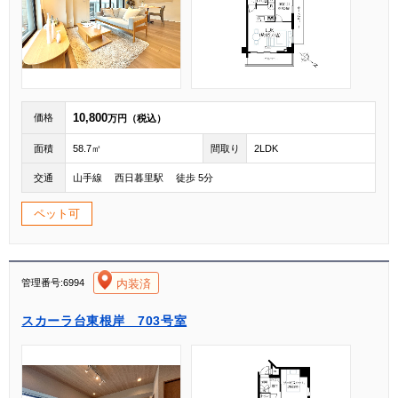
10,800
価格
万円（税込）
面積
58.7㎡
間取り
2LDK
交通
山手線 西日暮里駅 徒歩 5分
ペット可
[004]
内装済
管理番号:6994
スカーラ台東根岸 703号室