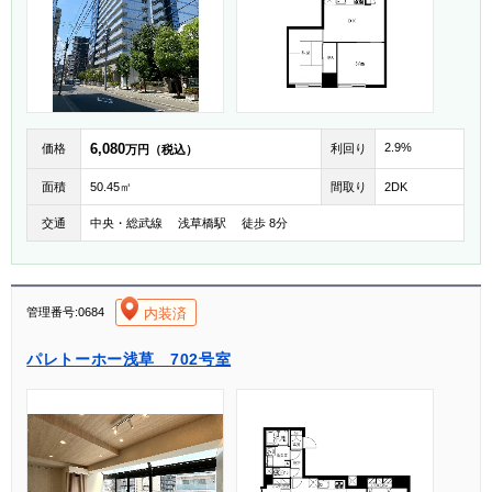
6,080
2.9%
価格
利回り
万円（税込）
面積
50.45㎡
間取り
2DK
交通
中央・総武線 浅草橋駅 徒歩 8分
[004]
内装済
管理番号:0684
パレトーホー浅草 702号室