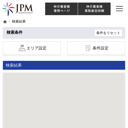
東京・神奈川・埼玉・千葉のリノベーション住宅や中古マンションを手がける会社な
【物件買取強化中！】リノベーション住宅・不動産・中古マンションならJPM
仲介様 ログイン
仲介業
ホーム
ホーム
検索結果
検索結果
検索条件
条件をリセット
エリア設定
条件設定
検索結果