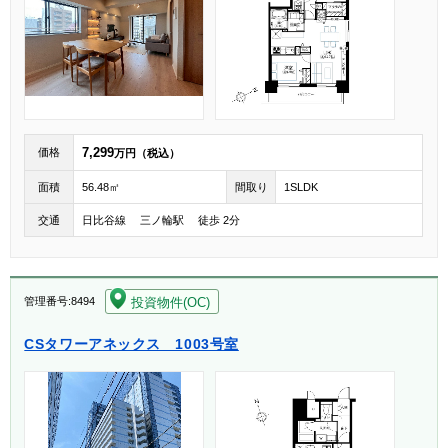
7,299
価格
万円（税込）
面積
56.48㎡
間取り
1SLDK
交通
日比谷線 三ノ輪駅 徒歩 2分
[004]
投資物件(OC)
管理番号:8494
CSタワーアネックス 1003号室