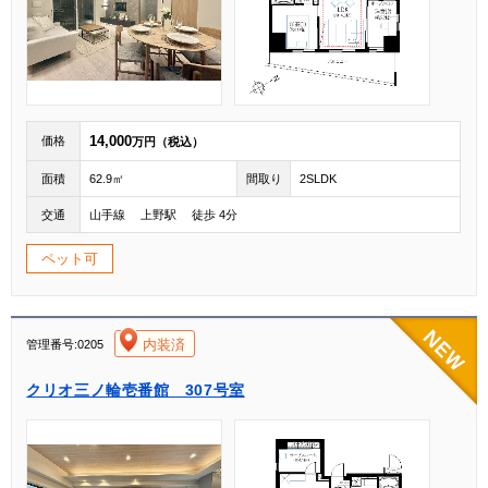
14,000
価格
万円（税込）
面積
62.9㎡
間取り
2SLDK
交通
山手線 上野駅 徒歩 4分
ペット可
[004]
内装済
管理番号:0205
クリオ三ノ輪壱番館 307号室