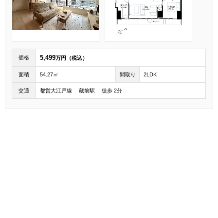
5,499
価格
万円（税込）
面積
54.27㎡
間取り
2LDK
交通
都営大江戸線 蔵前駅 徒歩 2分
先頭へ戻る
1
エリア設定
条件設定
物件特集