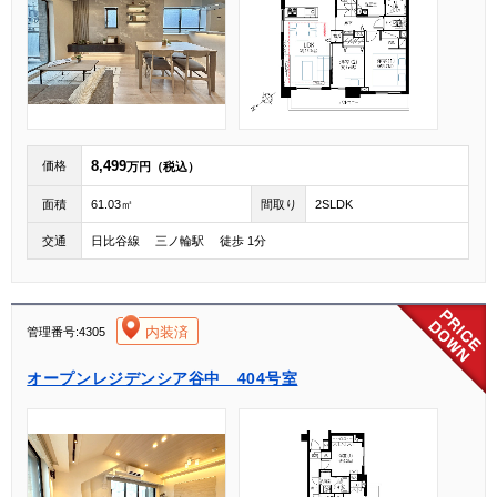
8,499
価格
万円（税込）
面積
61.03㎡
間取り
2SLDK
交通
日比谷線 三ノ輪駅 徒歩 1分
[004]
内装済
管理番号:4305
オープンレジデンシア谷中 404号室