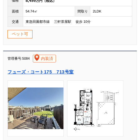
8,499
価格
万円（税込）
面積
54.74㎡
間取り
2LDK
交通
東急田園都市線 三軒茶屋駅 徒歩 10分
ペット可
[004]
内装済
管理番号:5084
フューズ・コート175 713号室