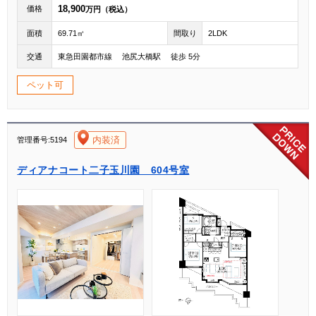
18,900
価格
万円（税込）
面積
69.71㎡
間取り
2LDK
交通
東急田園都市線 池尻大橋駅 徒歩 5分
ペット可
[004]
内装済
管理番号:5194
ディアナコート二子玉川園 604号室