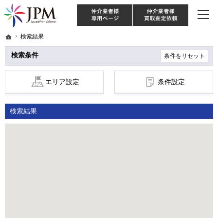
東京・神奈川・埼玉・千葉のリノベーション住宅や中古マンションを手がける会社な
【物件買取強化中！】リノベーション住宅・不動産・中古マンションならJPM
仲介様 ログイン
仲介業
ホーム
ホーム
検索結果
検索結果
検索条件
条件をリセット
エリア設定
条件設定
検索結果