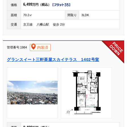
6,499
万円（税込）
価格
面積
70.2㎡
間取り
3LDK
交通
京王線 八幡山駅 徒歩 2分
[004]
内装済
管理番号:1984
グランスイート三軒茶屋スカイテラス 1402号室