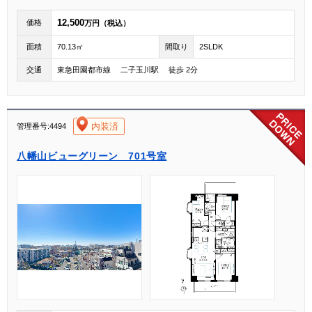
12,500
価格
万円（税込）
面積
70.13㎡
間取り
2SLDK
交通
東急田園都市線 二子玉川駅 徒歩 2分
[004]
内装済
管理番号:4494
八幡山ビューグリーン 701号室