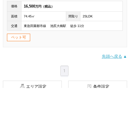
16,500
価格
万円（税込）
面積
74.45㎡
間取り
2SLDK
交通
東急田園都市線 池尻大橋駅 徒歩 11分
ペット可
先頭へ戻る
1
エリア設定
条件設定
物件特集