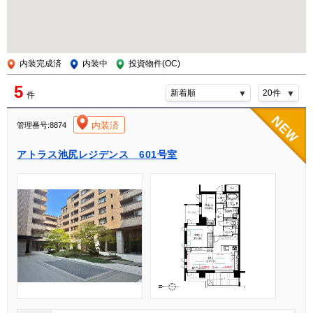
内装完成済
内装中
投資物件(OC)
5
件
[004]
内装済
管理番号:8874
アトラス池尻レジデンス 601号室