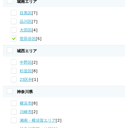
城南エリア
目黒区
7
品川区
7
大田区
4
世田谷区
5
城西エリア
中野区
2
杉並区
8
23区外
1
神奈川県
横浜市
8
川崎市
2
湘南・横須賀エリア
2