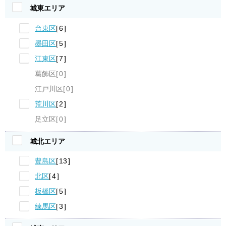
城東エリア
台東区
6
墨田区
5
江東区
7
葛飾区
0
江戸川区
0
荒川区
2
足立区
0
城北エリア
豊島区
13
北区
4
板橋区
5
練馬区
3