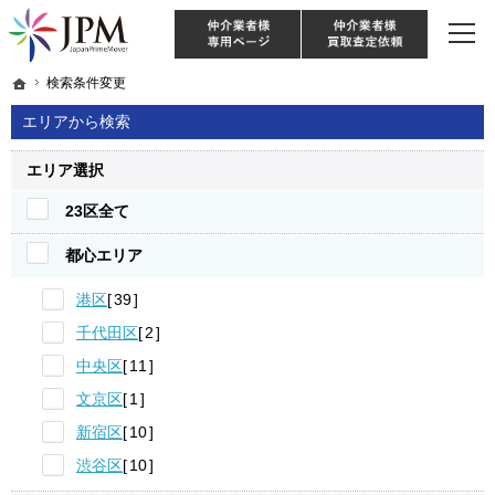
東京・神奈川・埼玉・千葉のリノベーション住宅や中古マンションを手がける会社な
【物件買取強化中！】リノベーション住宅・不動産・中古マンションならJPM
仲介様 ログイン
仲介業
ホーム
ホーム
検索条件変更
検索条件変更
エリアから検索
エリア選択
23区全て
都心エリア
港区
39
千代田区
2
中央区
11
文京区
1
新宿区
10
渋谷区
10