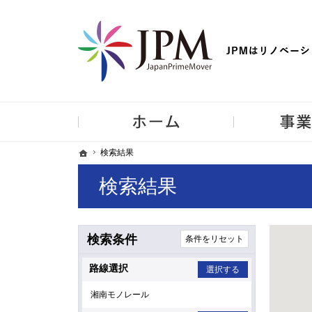
【物件買取強化中！】リノベーション住宅・不動産・中古マンシ
ホーム
ホーム
ホーム
検索結果
検索結果
検索結果
検索条件
条件をリセット
路
駅
路線選択
選択する
湘南モノレール
線