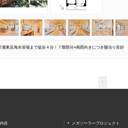
片瀬東浜海水浴場まで徒歩４分！７階部分×南西向きにつき陽当り良好
1
内容
メガソーラープロジェクト