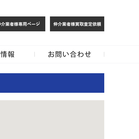
検索
条件
路
仲介様 ログイン
仲介業者様買取
線
玉・千葉のリノベーション住宅や中古マンションを手がける会社ならJPMへ。
条件
設
をリ
定
セッ
ト
路線
路
駅
企業情報
お問い合わせ
選択
選
択
線
す
る
湘南
モノ
レー
ル
駅選
択
選
択
す
る