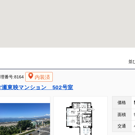
並
内装済
理番号:8164
片瀬東映マンション 502号室
価格
面積
交通