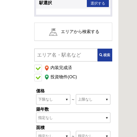
駅選択
選択する
エリアから
検索する
内装完成済
投資物件(OC)
価格
～
築年数
面積
～