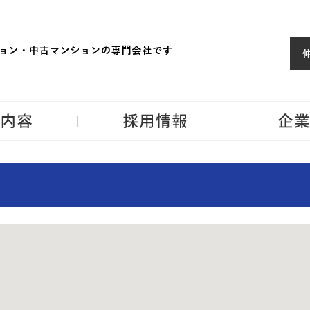
ョンならJPM
東京・神奈川・埼
事業内容
採用情報