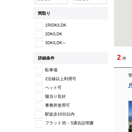
間取り
1R/DK/LDK
2DK/LDK
3DK/LDK～
2
詳細条件
件
駐車場
[004]
管
2沿線以上利用可
ペット可
陽当り良好
事務所使用可
駅徒歩10分以内
フラット35・S適合証明書