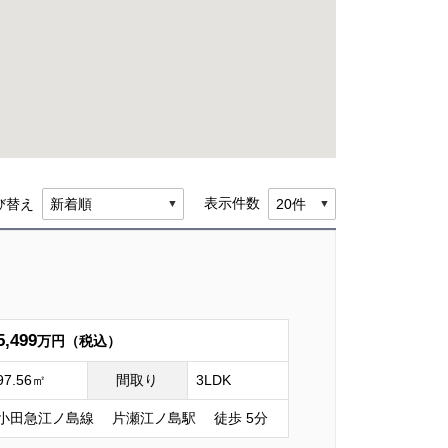
表示件数
び替え
5,499
万円（税込）
97.56㎡
間取り
3LDK
小田急江ノ島線 片瀬江ノ島駅 徒歩 5分