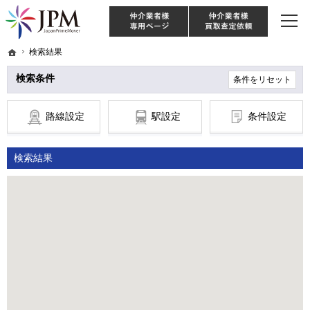
東京・神奈川・埼玉・千葉のリノベーション住宅や中古マンションを手がける会社な
【物件買取強化中！】リノベーション住宅・不動産・中古マンションならJPM
仲介様 ログイン
仲介業
ホーム
ホーム
検索結果
検索結果
検索条件
条件をリセット
路線設定
駅設定
条件設定
検索結果