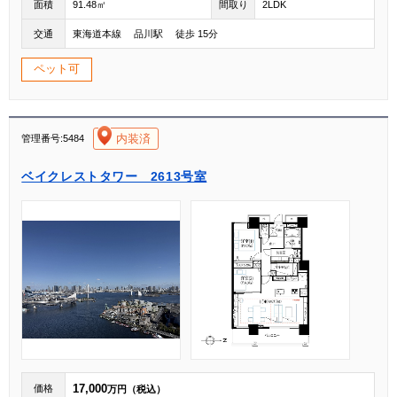
面積
91.48㎡
間取り
2LDK
交通
東海道本線 品川駅 徒歩 15分
ペット可
[004]
内装済
管理番号:5484
ベイクレストタワー 2613号室
17,000
価格
万円（税込）