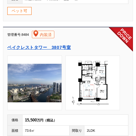
ペット可
[004]
内装済
管理番号:8484
ベイクレストタワー 3807号室
15,500
価格
万円（税込）
面積
73.6㎡
間取り
2LDK