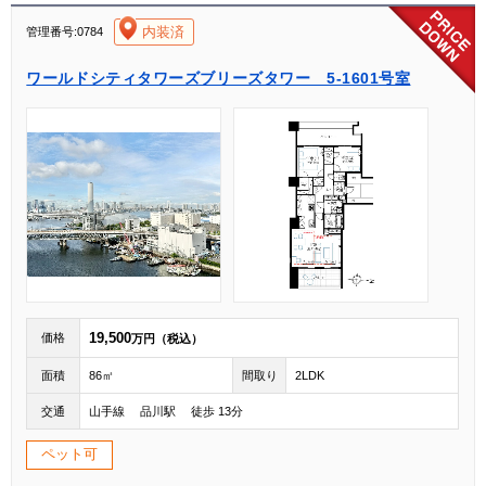
[004]
内装済
管理番号:0784
ワールドシティタワーズブリーズタワー 5-1601号室
19,500
価格
万円（税込）
面積
86㎡
間取り
2LDK
交通
山手線 品川駅 徒歩 13分
ペット可