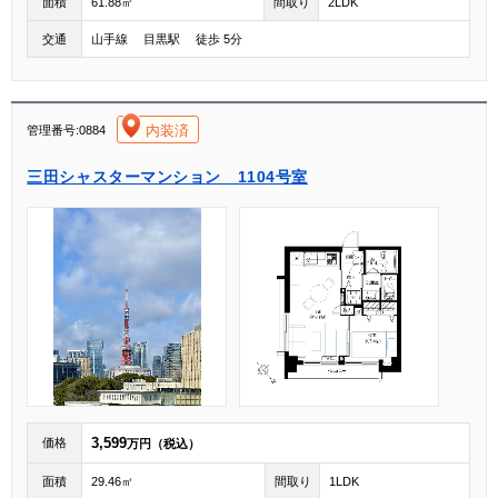
面積
61.88㎡
間取り
2LDK
交通
山手線 目黒駅 徒歩 5分
[004]
内装済
管理番号:0884
三田シャスターマンション 1104号室
3,599
価格
万円（税込）
面積
29.46㎡
間取り
1LDK