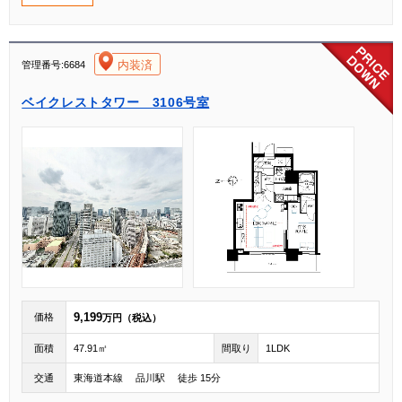
[004]
内装済
管理番号:6684
ベイクレストタワー 3106号室
9,199
価格
万円（税込）
面積
47.91㎡
間取り
1LDK
交通
東海道本線 品川駅 徒歩 15分