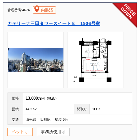
[004]
内装済
管理番号:4674
カテリーナ三田タワースイートＥ 1906号室
13,000
価格
万円（税込）
面積
44.37㎡
間取り
1LDK
交通
山手線 田町駅 徒歩 5分
ペット可
事務所使用可