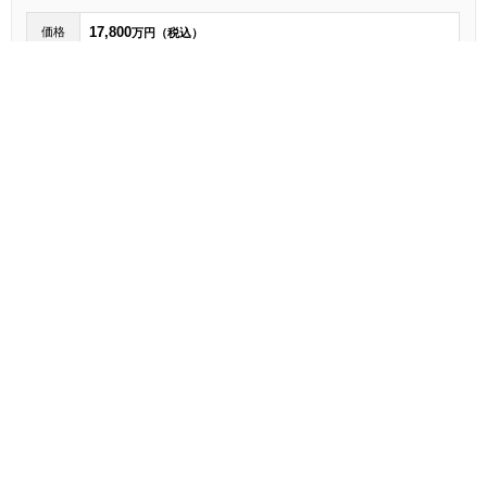
17,800
価格
万円（税込）
面積
65.65㎡
間取り
2LDK
交通
山手線 大崎駅 徒歩 4分
ペット可
[004]
投資物件(OC)
管理番号:5174
アビテ目白 704号室