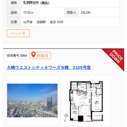
9,999
価格
万円（税込）
面積
72.91㎡
間取り
2SLDK
交通
山手線 池袋駅 徒歩 10分
ペット可
[004]
内装済
管理番号:3964
大崎ウエストシティタワーズＷ棟 3109号室