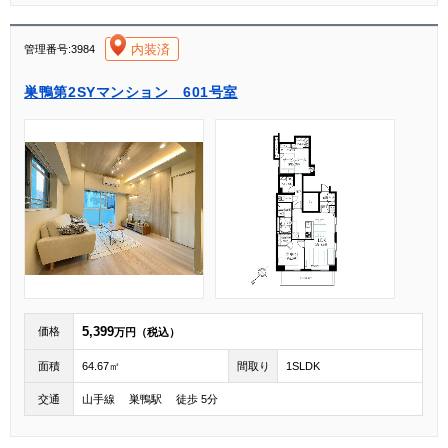
[004]
内装済
管理番号:3984
巣鴨第2SYマンション 601号室
5,399
価格
万円（税込）
面積
64.67㎡
間取り
1SLDK
交通
山手線 巣鴨駅 徒歩 5分