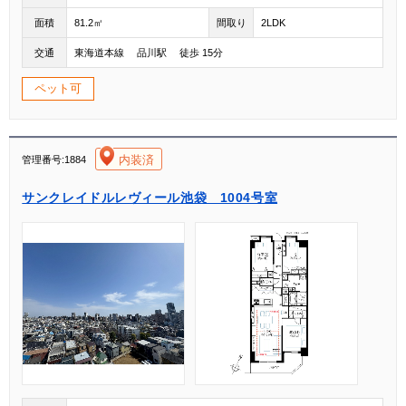
面積
81.2㎡
間取り
2LDK
交通
東海道本線 品川駅 徒歩 15分
ペット可
[004]
内装済
管理番号:1884
サンクレイドルレヴィール池袋 1004号室