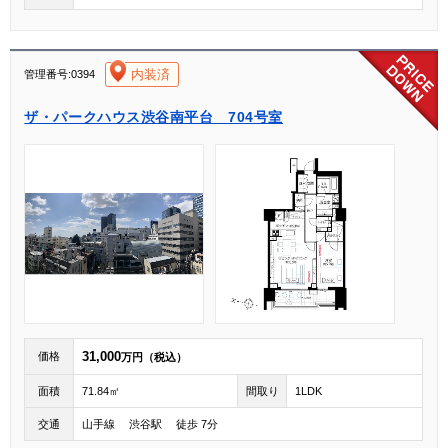
[004]
内装済
管理番号:0394
ザ・パークハウス渋谷南平台 704号室
31,000
価格
万円（税込）
面積
71.84㎡
間取り
1LDK
交通
山手線 渋谷駅 徒歩 7分