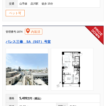
交通
山手線 品川駅 徒歩 15分
ペット可
[004]
内装済
管理番号:1874
パレス三條 5A（507）号室
5,499
価格
万円（税込）