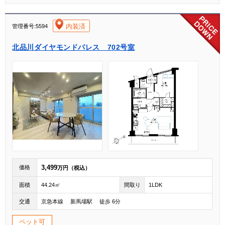
[004]
内装済
管理番号:5594
北品川ダイヤモンドパレス 702号室
3,499
価格
万円（税込）
面積
44.24㎡
間取り
1LDK
交通
京急本線 新馬場駅 徒歩 6分
ペット可