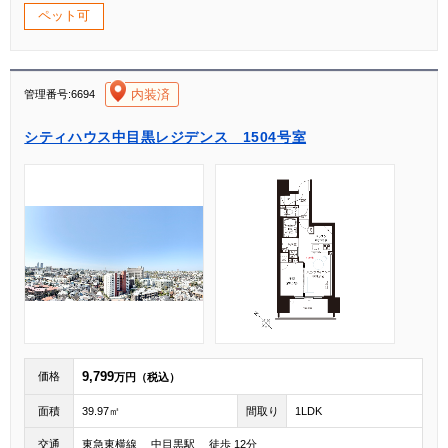
ペット可
[004]
内装済
管理番号:6694
シティハウス中目黒レジデンス 1504号室
9,799
価格
万円（税込）
面積
39.97㎡
間取り
1LDK
交通
東急東横線 中目黒駅 徒歩 12分