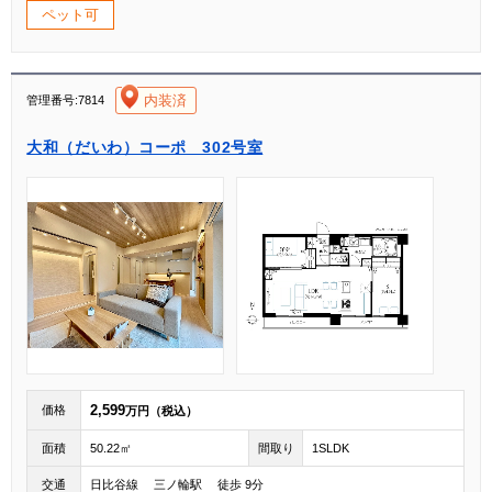
ペット可
[004]
内装済
管理番号:7814
大和（だいわ）コーポ 302号室
2,599
価格
万円（税込）
面積
50.22㎡
間取り
1SLDK
交通
日比谷線 三ノ輪駅 徒歩 9分