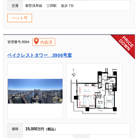
交通
都営浅草線 三田駅 徒歩 7分
ペット可
[004]
内装済
管理番号:8584
ベイクレストタワー 3906号室
19,000
価格
万円（税込）