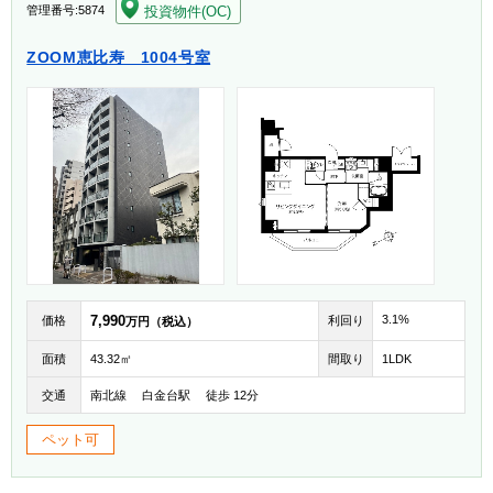
[004]
投資物件(OC)
管理番号:5874
ZOOM恵比寿 1004号室
7,990
3.1%
価格
利回り
万円（税込）
面積
43.32㎡
間取り
1LDK
交通
南北線 白金台駅 徒歩 12分
ペット可