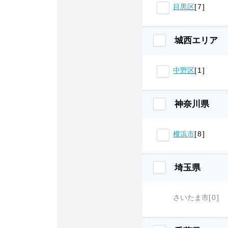
目黒区
7
城西エリア
中野区
1
神奈川県
横浜市
8
埼玉県
さいたま市
0