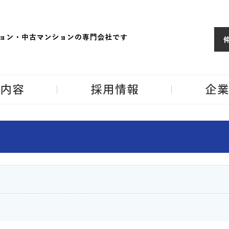
ョンならJPM
東京・神奈川・埼
事業内容
採用情報