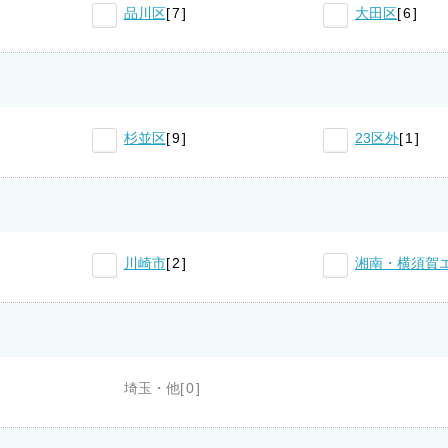
品川区
7
大田区
6
杉並区
9
23区外
1
川崎市
2
湘南・横須賀
埼玉・他
0