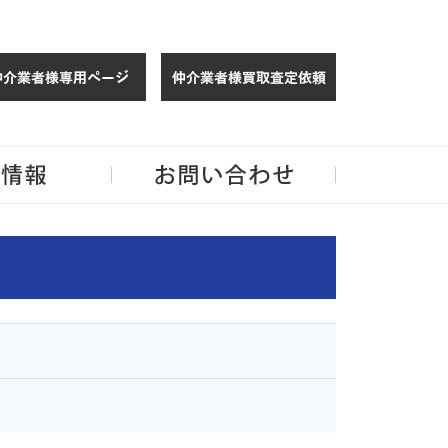
仲介様 ログイン
仲介業者様買取
玉・千葉のリノベーション住宅や中古マンションを手がける会社ならJPMへ。
企業情報
お問い合わせ