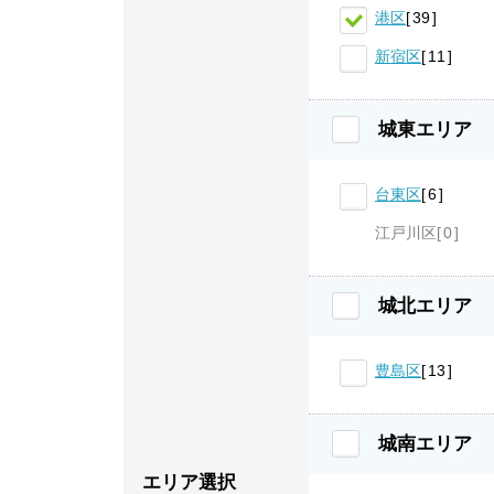
港区
39
新宿区
11
城東エリア
台東区
6
江戸川区
0
城北エリア
豊島区
13
城南エリア
エリア選択